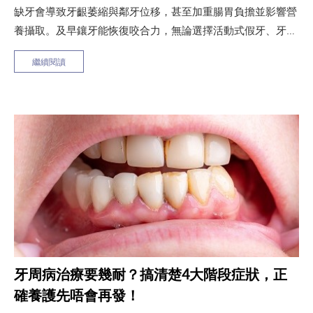
缺牙會導致牙齦萎縮與鄰牙位移，甚至加重腸胃負擔並影響營
養攝取。及早鑲牙能恢復咬合力，無論選擇活動式假牙、牙橋
或種牙，都能找回自信笑容。弘道牙科提供專業鑲假牙諮詢，
繼續閱讀
協助您評估最合適的重建方案，守護全口口腔健康。
牙周病治療要幾耐？搞清楚4大階段症狀，正
確養護先唔會再發！