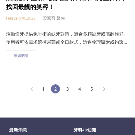
找回最靚的笑容！
梁家齊 醫生
February 05,2026
活動假牙提供免手術的缺牙對策，適合多顆缺牙或高齡族群。
使用者可依需求選擇局部或全口款式，透過物理吸附或鉤環穩
固牙床，恢復咀嚼力量並支撐面部輪廓。平時搭配軟毛牙刷與
繼續閱讀
清水洗滌，睡前取下浸泡冷水，並定期回診調整能維持長久舒
適。
1
2
3
4
5
最新消息
牙科小知識