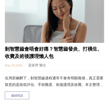
剝智慧齒會唔會好痛？智慧齒發炎、打橫生、
收費及術後護理懶人包
梁家齊 醫生
May 29,2026
在局部麻醉下，剝智慧齒過程通常不會有明顯痛感，真正需要
留意的是術前評估、手術難度、術後護理及收費。本文整理智
慧齒幾時要剝、智慧齒發炎點算、剝智慧齒流程、剝智慧齒幾
繼續閱讀
錢、術後食咩、幾耐先好，以及剝智慧齒後點樣止痛，幫你更
安心面對治療。