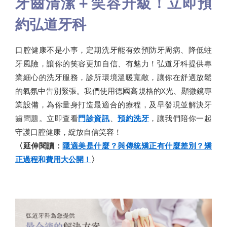
牙齒清潔＋笑容升級！立即預
約弘道牙科
口腔健康不是小事，定期洗牙能有效預防牙周病、降低蛀
牙風險，讓你的笑容更加自信、有魅力！弘道牙科提供專
業細心的洗牙服務，診所環境溫暖寬敞，讓你在舒適放鬆
的氣氛中告別緊張。我們使用德國高規格的X光、顯微鏡專
業設備，為你量身打造最適合的療程，及早發現並解決牙
齒問題。立即查看
門診資訊
、
預約洗牙
，讓我們陪你一起
守護口腔健康，綻放自信笑容！
〈延伸閱讀：
隱適美是什麼？與傳統矯正有什麼差別？矯
正過程和費用大公開！
〉