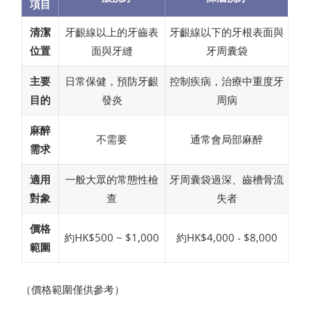
項目
清潔
牙齦線以上的牙齒表
牙齦線以下的牙根表面與
位置
面與牙縫
牙周囊袋
主要
日常保健，預防牙齦
控制疾病，治療中重度牙
目的
發炎
周病
麻醉
不需要
通常會局部麻醉
需求
適用
一般大眾的常態性檢
牙周囊袋過深、齒槽骨流
對象
查
失者
價格
約HK$500 ~ $1,000
約HK$4,000 - $8,000
範圍
（價格範圍僅供參考）