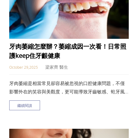
牙肉萎縮怎麼辦？萎縮成因一次看！日常照
護keep住牙齦健康
梁家齊 醫生
October 29,2025
牙肉萎縮是相當常見卻容易被忽視的口腔健康問題，不僅
影響外在的笑容與美觀度，更可能導致牙齒敏感、蛀牙風
險增加，甚至讓牙齒鬆動或脫落。當牙齦組織逐漸退縮，
繼續閱讀
牙根暴露，可能會引發一連串的健康危害。本文將深入探
討牙肉萎縮的成因、預防與治療方法，幫助你維護口腔健
康，遠