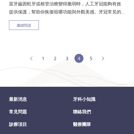
當牙齒因蛀牙或根管治療變得脆弱時，人工牙冠能夠有效
提供保護，幫助你恢復咀嚼功能與外觀美感。牙冠常見的
材質包括全瓷冠、金屬冠等，有各自不同的優缺點與價格
繼續閱讀
差異，本文將一次整理牙冠的功能、材質比較與製作流
程，協助你挑選最合適你的牙冠選擇！
1
2
3
4
5
最新消息
牙科小知識
常見問題
聯絡我們
診療項目
醫療團隊