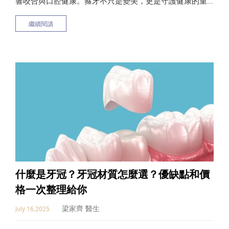
響咬合與口腔健康。箍牙不只是變美，更是守護健康的重
要投資！從矯正原理、常見迷思到多種箍牙方式，本文帶
繼續閱讀
你一次搞懂，找回自信笑容。別再讓齒列問題影響你，現
在就開始了解，擁抱整齊健康的人生吧！
什麼是牙冠？牙冠材質怎麼選？優缺點和價
格一次整理給你
梁家齊 醫生
July 16,2025