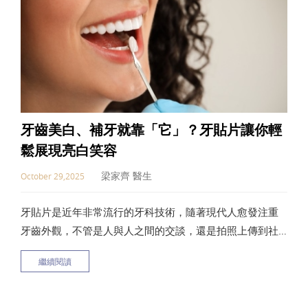
牙齒美白、補牙就靠「它」？牙貼片讓你輕
鬆展現亮白笑容
梁家齊 醫生
October 29,2025
牙貼片是近年非常流行的牙科技術，隨著現代人愈發注重
牙齒外觀，不管是人與人之間的交談，還是拍照上傳到社
群，大家都會注意牙齒好不好看？白不白皙？當我們的前
繼續閱讀
牙可能因為齒色不均勻，或是因為意外導致牙齒出現缺
角，就可以選擇牙貼片，把受損的牙齒覆蓋住，讓旁人無
法察覺牙